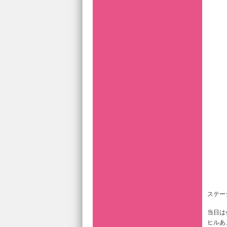
ステー
当日は
ヒルあ