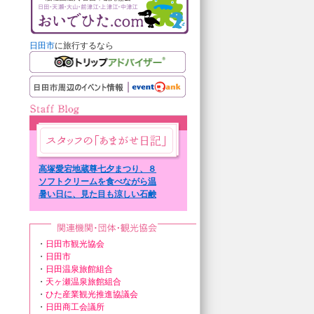
日田市
に旅行するなら
高塚愛宕地蔵尊七夕まつり、８
日７日まで。
ソフトクリームを食べながら温
泉街を散策。
暑い日に、見た目も涼しい石鹸
を。
・
日田市観光協会
・
日田市
・
日田温泉旅館組合
・
天ヶ瀬温泉旅館組合
・
ひた産業観光推進協議会
・
日田商工会議所