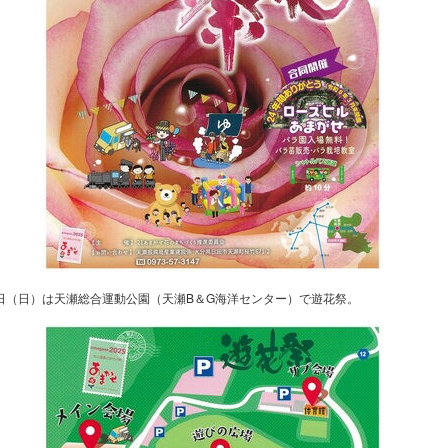
2日（日）は天瀬総合運動公園（天瀬B＆G海洋センター）で遊花祭。