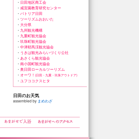
・
日田地区商工会
・
咸宜園教育研究センター
・
パトリア日田
・
ツーリズムおおいた
・
大分県
・
九州観光機構
・
九重町観光協会
・
玖珠町観光協会
・
中津耶馬渓観光協会
・
うきは観光みらいづくり公社
・
あさくら観光協会
・
南小国町観光協会
・
奥日田ローカルツーリズム
・
オーワ！
(日田・九重・玖珠アウトドア)
・
ユフココクスヒタ
日田のお天気
assembled by
まめわざ