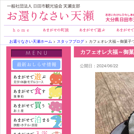
お還りなさい天瀬ホーム
>
スタッフブログ
> カフェオレ大福～御菓子
カフェオレ大福～御菓
公開日：2024/06/22