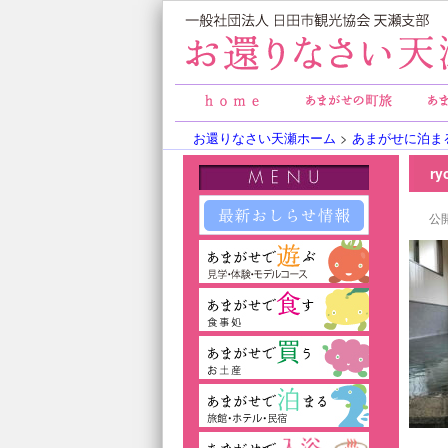
お還りなさい天瀬ホーム
>
あまがせに泊ま
r
公開