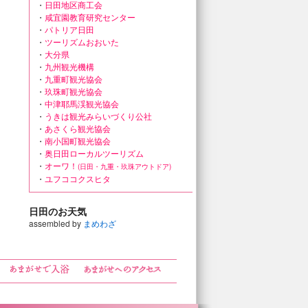
・
日田地区商工会
・
咸宜園教育研究センター
・
パトリア日田
・
ツーリズムおおいた
・
大分県
・
九州観光機構
・
九重町観光協会
・
玖珠町観光協会
・
中津耶馬渓観光協会
・
うきは観光みらいづくり公社
・
あさくら観光協会
・
南小国町観光協会
・
奥日田ローカルツーリズム
・
オーワ！
(日田・九重・玖珠アウトドア)
・
ユフココクスヒタ
日田のお天気
assembled by
まめわざ