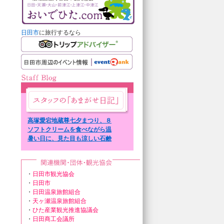
日田市
に旅行するなら
高塚愛宕地蔵尊七夕まつり、８
日７日まで。
ソフトクリームを食べながら温
泉街を散策。
暑い日に、見た目も涼しい石鹸
を。
・
日田市観光協会
・
日田市
・
日田温泉旅館組合
・
天ヶ瀬温泉旅館組合
・
ひた産業観光推進協議会
・
日田商工会議所