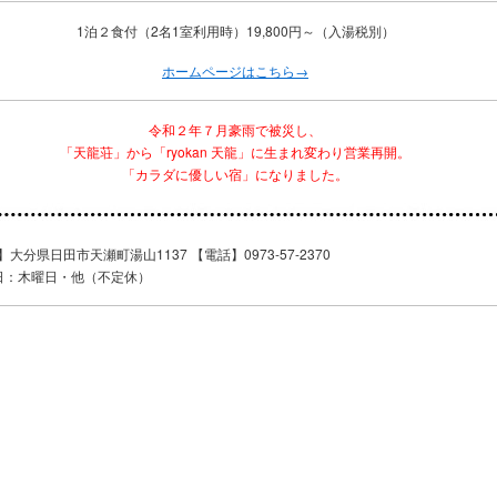
1泊２食付（2名1室利用時）19,800円～（入湯税別）
ホームページはこちら→
令和２年７月豪雨で被災し、
「天龍荘」から「ryokan 天龍」に生まれ変わり営業再開。
「カラダに優しい宿」になりました。
大分県日田市天瀬町湯山1137 【電話】0973-57-2370
日：木曜日・他（不定休）