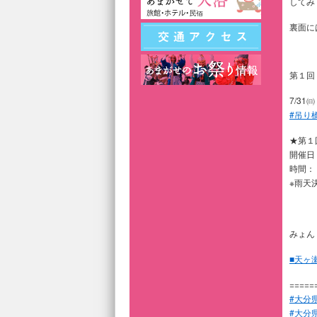
してみ
裏面に
第１回
7/3
#吊り
★第１
開催日
時間：
※雨天
みょん
■天ヶ
=====
#大分
#大分