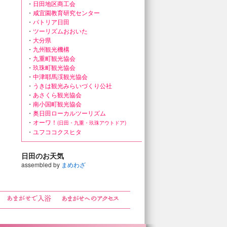
・
日田地区商工会
・
咸宜園教育研究センター
・
パトリア日田
・
ツーリズムおおいた
・
大分県
・
九州観光機構
・
九重町観光協会
・
玖珠町観光協会
・
中津耶馬渓観光協会
・
うきは観光みらいづくり公社
・
あさくら観光協会
・
南小国町観光協会
・
奥日田ローカルツーリズム
・
オーワ！
(日田・九重・玖珠アウトドア)
・
ユフココクスヒタ
日田のお天気
assembled by
まめわざ