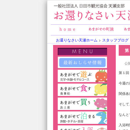
お還りなさい天瀬ホーム
>
スタッフブログ
第
公開
第１回
今週の
関係各
そして
なんと
入浴時