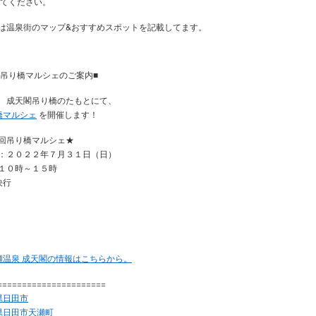
 てください。
は温泉街のマップ&おすすめスポットを記載してます。
 吊り橋マルシェのご案内■
1㈰ 成天閣吊り橋のたもとにて、
橋マルシェ
を開催します！
回吊り橋マルシェ★
：２０２２年７月３１日（日）
１０時～１５時
決行
瀬温泉 成天閣の情報はこちらから。
======================
県日田市
県日田市天瀬町