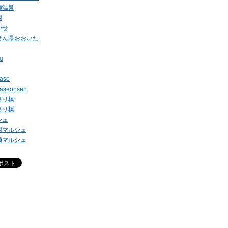
瀬温泉
閣
がせ
せん県おおいた
u
ase
aseonsen
吊り橋
吊り橋
シェ
閣マルシェ
橋マルシェ