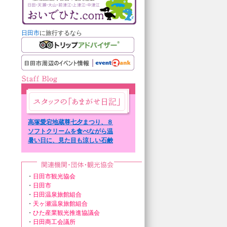
日田市
に旅行するなら
高塚愛宕地蔵尊七夕まつり、８
日７日まで。
ソフトクリームを食べながら温
泉街を散策。
暑い日に、見た目も涼しい石鹸
を。
・
日田市観光協会
・
日田市
・
日田温泉旅館組合
・
天ヶ瀬温泉旅館組合
・
ひた産業観光推進協議会
・
日田商工会議所