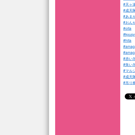
#天ヶ
#成天
#あま
#おん
#oita
#kyusy
#hita
#amag
#amag
#赤い
#朱い
#マル
#成天
#吊り