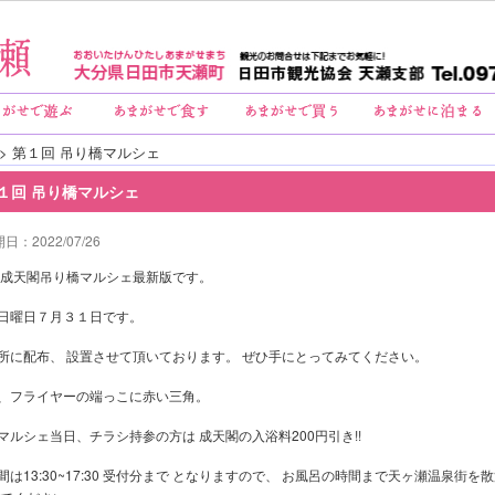
> 第１回 吊り橋マルシェ
１回 吊り橋マルシェ
日：2022/07/26
 成天閣吊り橋マルシェ最新版です。
日曜日７月３１日です。
所に配布、 設置させて頂いております。 ぜひ手にとってみてください。
、フライヤーの端っこに赤い三角。
マルシェ当日、チラシ持参の方は 成天閣の入浴料200円引き!!
間は13:30~17:30 受付分まで となりますので、 お風呂の時間まで天ヶ瀬温泉街を