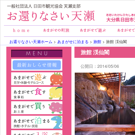
お還りなさい天瀬ホーム
>
あまがせに泊まる
>
旅館
> 旅館 渓仙閣
旅館 渓仙閣
公開日：2014/05/06