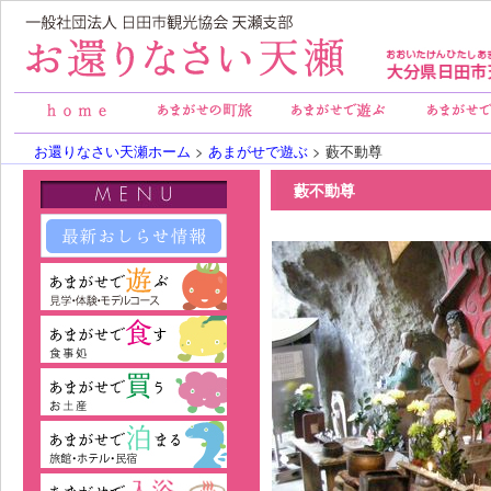
お還りなさい天瀬ホーム
>
あまがせで遊ぶ
> 藪不動尊
藪不動尊