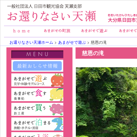
お還りなさい天瀬ホーム
>
あまがせで遊ぶ
> 慈恩の滝
慈恩の滝