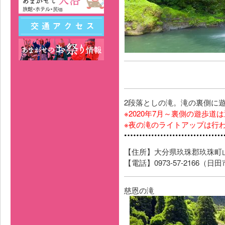
2段落としの滝。滝の裏側に
※2020年7月～裏側の遊歩
※夜の滝のライトアップは行
【住所】大分県玖珠郡玖珠町山
【電話】0973-57-2166
慈恩の滝