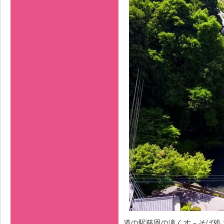
道の駅慈恩の滝くす－そば処 