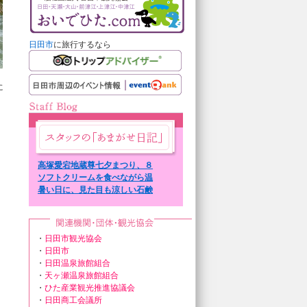
日田市
に旅行するなら
に
高塚愛宕地蔵尊七夕まつり、８
日７日まで。
ソフトクリームを食べながら温
泉街を散策。
暑い日に、見た目も涼しい石鹸
を。
・
日田市観光協会
・
日田市
・
日田温泉旅館組合
・
天ヶ瀬温泉旅館組合
・
ひた産業観光推進協議会
・
日田商工会議所