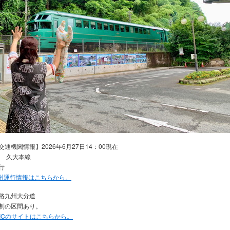
交通機関情報】2026年6月27日14：00現在
州 久大本線
行
九州運行情報はこちらから。
路九州大分道
制の区間あり。
RTICのサイトはこちらから。