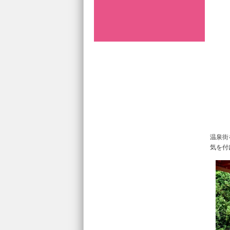
温泉街
気を付