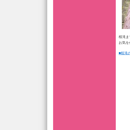
桜滝ま
お気を
■桜滝