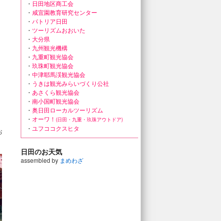
・
日田地区商工会
・
咸宜園教育研究センター
・
パトリア日田
・
ツーリズムおおいた
・
大分県
・
九州観光機構
・
九重町観光協会
・
玖珠町観光協会
・
中津耶馬渓観光協会
・
うきは観光みらいづくり公社
・
あさくら観光協会
・
南小国町観光協会
・
奥日田ローカルツーリズム
・
オーワ！
(日田・九重・玖珠アウトドア)
・
ユフココクスヒタ
お
日田のお天気
assembled by
まめわざ