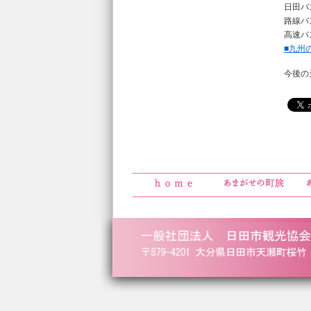
日田バ
路線バ
高速バ
■九州
今後の