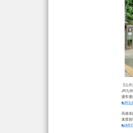
【公共
JR九
通常運
■JR
高速道
速度規
■JA