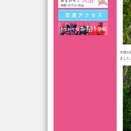
大雨が
ました