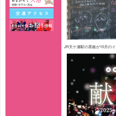
JR天ケ瀬駅の黒板が10月の