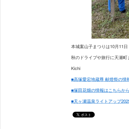
本城案山子まつりは10月11
秋のドライブや旅行に天瀬町
Kichi
■高塚愛宕地蔵尊 献燈祭の情
■塚田花畑の情報はこちらか
■天ヶ瀬温泉ライトアップ20