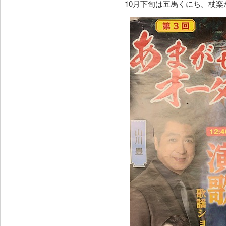
10月下旬は五馬くにち。杖