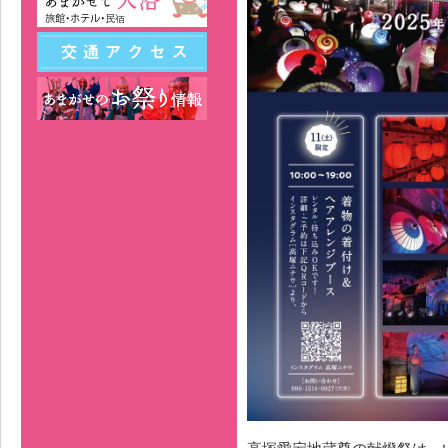
高塚愛宕地蔵尊の献燈祭は、い