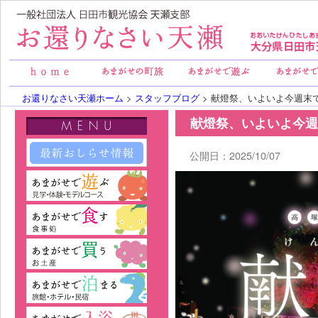
お還りなさい天瀬ホーム
>
スタッフブログ
> 献燈祭、いよいよ今週末
献燈祭、いよいよ今週
公開日：2025/10/07