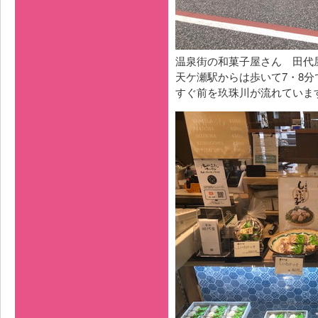
温泉街の和菓子屋さん 田代
天ケ瀬駅からは歩いて7・8分
すぐ前を玖珠川が流れていま