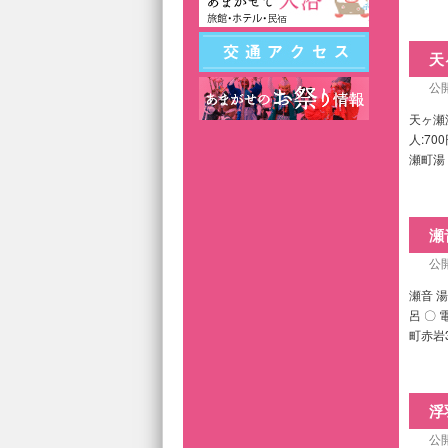
天
公開
天ヶ瀬温
人:70
瀬町湯
瀬
公開
瀬音 湯
呂 〇 
町赤岩3
浮
公開