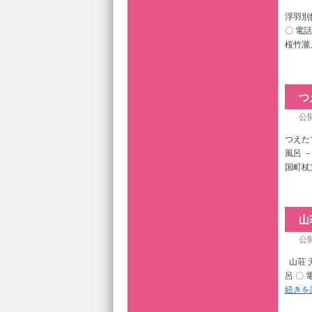
浮羽別館
〇 電話
桜竹瀧
つ
公開
つえたて
風呂 －
国町杖
山
公開
山荘 天
呂 〇 
続きを