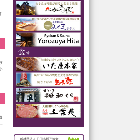
呂
町
族
小
風
 …