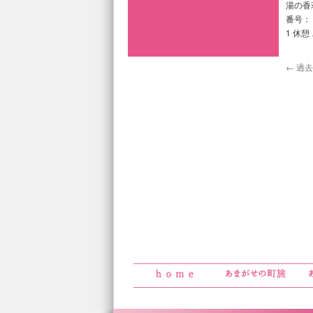
湯の香荘
番号： 
1 休憩
←
過去