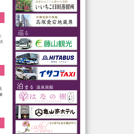
大
 天
風
瀬