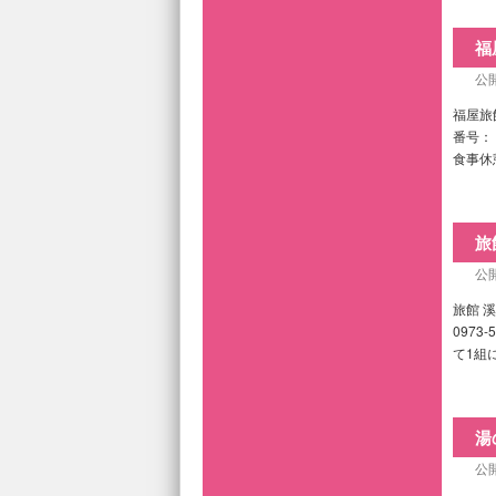
福
公開
福屋旅館
番号： 
食事休
旅
公開
旅館 
097
て1組
湯
公開