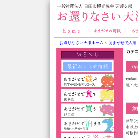
お還りなさい天瀬ホーム
>
あまがせで入浴
カテ
r
ryok
地：大
旅
旅館ひ
名以上
町桜竹3