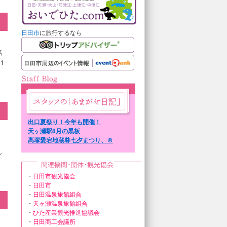
日田市
に旅行するなら
話
1
出口夏祭り！今年も開催！
天ヶ瀬駅8月の黒板
高塚愛宕地蔵尊七夕まつり、８
日７日まで。
し
・
日田市観光協会
・
日田市
・
日田温泉旅館組合
・
天ヶ瀬温泉旅館組合
・
ひた産業観光推進協議会
・
日田商工会議所